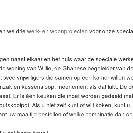
ben we drie
werk- en woonprojecten
voor onze special
ggen naast elkaar en het huis waar de speciale werk
e woning van Willie, de Ghanese begeleider van de 
t twee vrijwilligers die samen op een kamer willen w
ak en kussensloop, meenemen, als dat lukt. De deu
ast. Er is één keuken die moet worden gedeeld met W
tskoolpot. Als u niet zelf kunt of wilt koken, kunt u,
rant uw maaltijd bestellen of welke combinatie dan 
t u het beste bevalt.