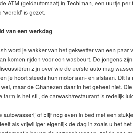
ij de ATM (geldautomaat) in Techiman, een uurtje pe
 ‘wereld’ is gezet.
eld van een werkdag
ash word je wakker van het gekwetter van een paar 
 aan komen rijden voor een wasbeurt. De jongens zijn 
t discussiëren zijn over wie de eerste auto mag wass
n je hoort steeds hun motor aan- en afslaan. Dit is n
elf wel, maar de Ghanezen daar in het geheel niet. Die
rm is het stil, de carwash/restaurant is redelijk lui
de autowasserij of blijf nog even in bed met een stuk
 als vrijwilliger eigenlijk de dag in zoals u het het z
ppartementje boven de carwash wonen, zal de ene mi