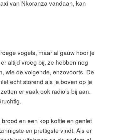
r taxi van Nkoranza vandaan, kan
vroege vogels, maar al gauw hoor je
er altijd vroeg bij, ze hebben nog
en, wie de volgende, enzovoorts. De
iet echt storend als je boven op je
 zetten er vaak ook radio’s bij aan.
druchtig.
je brood en een kop koffie en geniet
innigste en prettigste vindt. Als er
sschien uitslapen en de andere al