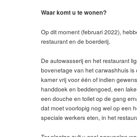
Waar komt u te wonen?
Op dit moment (februari 2022), heb
restaurant en de boerderij.
De autowasserij en het restaurant li
bovenetage van het carwashhuis is d
kamer vrij voor één of indien gewens
handdoek en beddengoed, een lakenz
een douche en toilet op de gang erna
dat moet voorlopig nog wel op een hou
speciale werkers eten, in het restau
Ter plaatse zult u snel aanvoelen wa