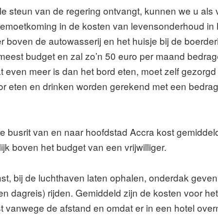
e steun van de regering ontvangt, kunnen we u als v
emoetkoming in de kosten van levensonderhoud in het
oven de autowasserij en het huisje bij de boerderij
 meest budget en zal zo’n 50 euro per maand bedrag
wat even meer is dan het bord eten, moet zelf gezorgd
or eten en drinken worden gerekend met een bedrag
e busrit van en naar hoofdstad Accra kost gemiddeld
jk boven het budget van een vrijwilliger.
nst, bij de luchthaven laten ophalen, onderdak geve
n dagreis) rijden. Gemiddeld zijn de kosten voor h
gst vanwege de afstand en omdat er in een hotel ov