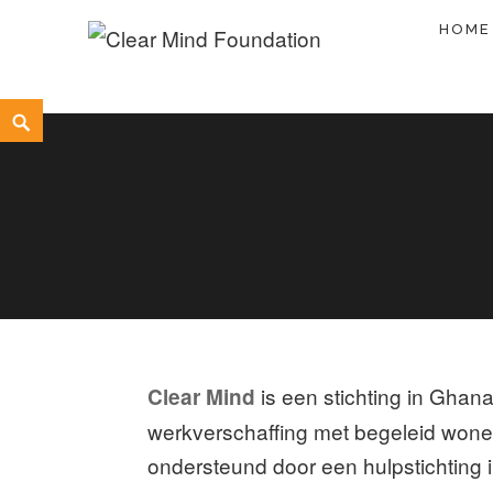
Skip
HOME
to
Clear Mind Foundation
LONG TERM ALCOHOL ADDICTION CARE
content
Search
is een stichting in Ghan
Clear Mind
werkverschaffing met begeleid wonen
ondersteund door een hulpstichting 