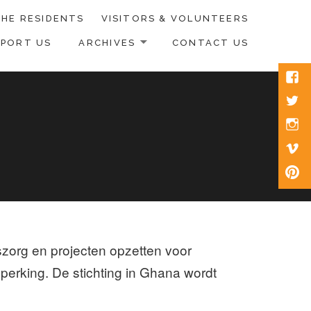
HE RESIDENTS
VISITORS & VOLUNTEERS
PPORT US
ARCHIVES
CONTACT US
Face
Twitt
Inst
Vim
Pinte
szorg en projecten opzetten voor
perking. De stichting in Ghana wordt